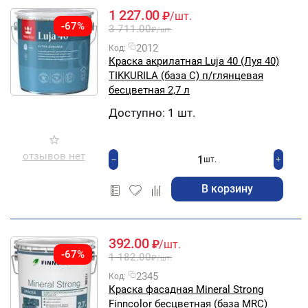
1 227.00
₽
/шт.
-67%
3 711.00
₽
/шт.
2012
Код:
Краска акрилатная Luja 40 (Луя 40)
TIKKURILA (база С) п/глянцевая
бесцветная 2,7 л
Доступно:
1 шт.
отзывов нет
+
−
шт.
В корзину
392.00
₽
/шт.
-67%
1 182.00
₽
/шт.
2345
Код:
Краска фасадная Mineral Strong
Finncolor бесцветная (база MRC)