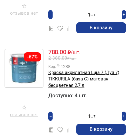
отзывов нет
+
−
шт.
В корзину
788.00
₽
/шт.
-67%
2 380.00
₽
/шт.
1288
Код:
Краска акрилатная Luja 7 (Луя 7)
TIKKURILA (база С) матовая
бесцветная 2,7 л
Доступно:
4 шт.
отзывов нет
+
−
шт.
В корзину