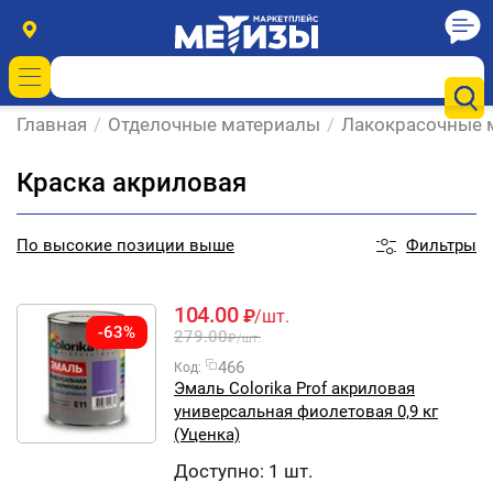
Главная
/
Отделочные материалы
/
Лакокрасочные 
Краска акриловая
Фильтры
По
высокие позиции выше
104.00
₽
/шт.
-63%
279.00
₽
/шт.
466
Код:
Эмаль Colorika Prof акриловая
универсальная фиолетовая 0,9 кг
(Уценка)
Доступно:
1 шт.