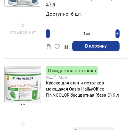
2,7 л
Доступно:
6 шт.
отзывов нет
+
−
шт.
В корзину
Ожидается поставка
2358
Код:
Краска для стен и потолков
моющаяся Oasis Hall@Office
FINNCOLOR бесцветная (база С) 9 л