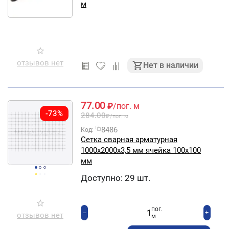
м
отзывов нет
Нет в наличии
77.00
₽
/пог. м
-73%
284.00
₽
/пог. м
8486
Код:
Сетка сварная арматурная
1000х2000х3,5 мм ячейка 100х100
мм
Доступно:
29 шт.
пог.
+
−
отзывов нет
м