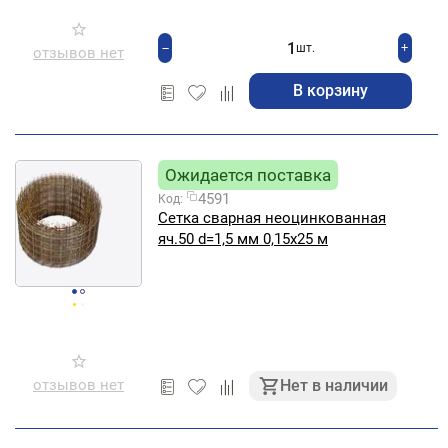
+
−
шт.
отзывов нет
В корзину
Ожидается поставка
4591
Код:
Сетка сварная неоцинкованная
яч.50 d=1,5 мм 0,15х25 м
отзывов нет
Нет в наличии