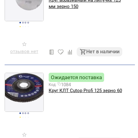
Круг абразивный на липучке 125
мм зерно 150
отзывов нет
Нет в наличии
Ожидается поставка
1084
Код:
Круг КЛТ Cutop Profi 125 зерно 60