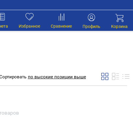
мета
Избранное
Сравнение
Профиль
Корзина
Сортировать
по
высокие позиции выше
 товаров