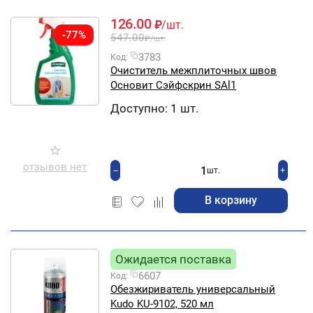
126.00
₽
/шт.
-77%
547.00
₽
/шт.
3783
Код:
Очиститель межплиточных швов
Основит Сэйфскрин SAl1
Доступно:
1 шт.
отзывов нет
+
−
шт.
В корзину
Ожидается поставка
6607
Код:
Обезжириватель универсальный
Kudo KU-9102, 520 мл