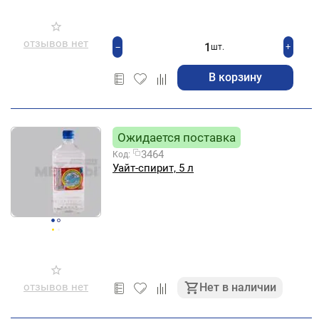
отзывов нет
+
−
шт.
В корзину
Ожидается поставка
3464
Код:
Уайт-спирит, 5 л
отзывов нет
Нет в наличии