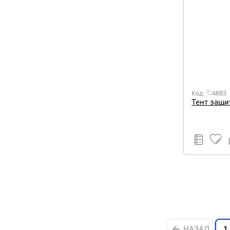
4883
Код:
Тент защи
НАЗАД
1