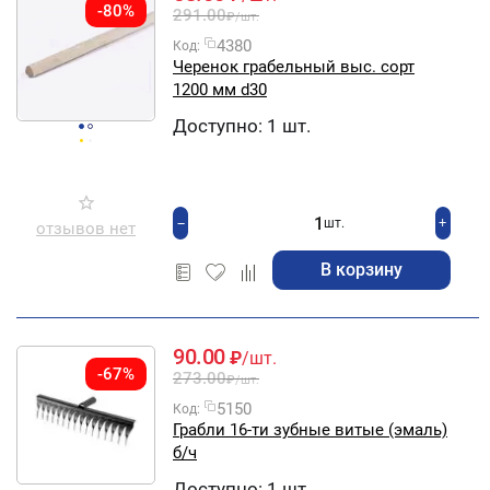
-80%
291.00
₽
/шт.
4380
Код:
Черенок грабельный выс. сорт
1200 мм d30
Доступно:
1 шт.
+
−
шт.
отзывов нет
В корзину
90.00
₽
/шт.
-67%
273.00
₽
/шт.
5150
Код:
Грабли 16-ти зубные витые (эмаль)
б/ч
Доступно:
1 шт.