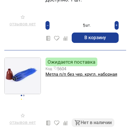
отзывов нет
+
−
шт.
В корзину
Ожидается поставка
5604
Код:
Метла п/п без чер. кругл. наборная
отзывов нет
Нет в наличии