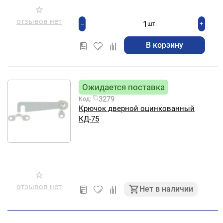
отзывов нет
+
−
шт.
В корзину
Ожидается поставка
3279
Код:
Крючок дверной оцинкованный
КД-75
отзывов нет
Нет в наличии