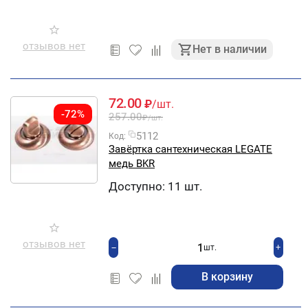
отзывов нет
Нет в наличии
72.00
₽
/шт.
-72%
257.00
₽
/шт.
5112
Код:
Завёртка сантехническая LEGATE
медь BKR
Доступно:
11 шт.
отзывов нет
+
−
шт.
В корзину