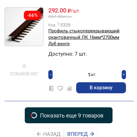
292.00
₽
/шт.
-66%
857.00
₽
/шт.
5339
Код:
Профиль стыкоперекрывающий
окантовачный ЛК 16мм*2700мм
Дуб венге
Доступно:
7 шт.
отзывов нет
+
−
шт.
В корзину
Показать еще 9 товаров
НАЗАД
ВПЕРЕД