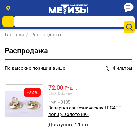
Главная
/
Распродажа
Распродажа
Фильтры
По
высокие позиции выше
72.00
₽
/шт.
-72%
257.00
₽
/шт.
3135
Код:
Завёртка сантехническая LEGATE
полир. золото BKР
Доступно:
11 шт.