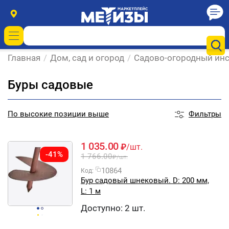
Главная
/
Дом, сад и огород
/
Садово-огородный инс
Буры садовые
Фильтры
По
высокие позиции выше
1 035.00
₽
/шт.
-41%
1 766.00
₽
/шт.
10864
Код:
Бур садовый шнековый. D: 200 мм,
L: 1 м
Доступно:
2 шт.