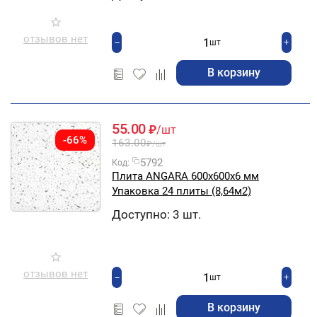
отзывов нет
+
−
шт
В корзину
55.00
₽
/шт
-66%
163.00
₽
/шт
5792
Код:
Плита ANGARA 600х600х6 мм
Упаковка 24 плиты (8,64м2)
Доступно:
3 шт.
отзывов нет
+
−
шт
В корзину