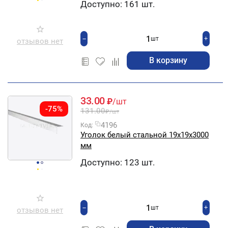
Доступно:
161 шт.
+
−
шт
отзывов нет
В корзину
33.00
₽
/шт
-75%
131.00
₽
/шт
4196
Код:
Уголок белый стальной 19х19х3000
мм
Доступно:
123 шт.
+
−
шт
отзывов нет