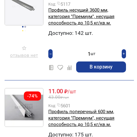
5117
Код:
Профиль несущий 3600 мм,
категория "Премиум", несущая
способность до 10,5 кг/кв.м.
Доступно:
142 шт.
+
−
шт
отзывов нет
В корзину
11.00
₽
/шт
-74%
43.00
₽
/шт
5601
Код:
Профиль поперечный 600 мм,
категория "Премиум", несущая
способность до 10,5 кг/кв.м.
Доступно:
175 шт.