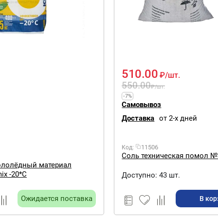
510.00
₽
/шт.
550.00
₽
/шт.
-7%
Самовывоз
Доставка
от 2-х дней
11506
Код:
Соль техническая помол №
ололёдный материал
Айсмелт mix -20*С
Доступно:
43 шт.
Ожидается поставка
В кор