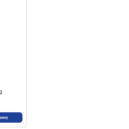
3
зину