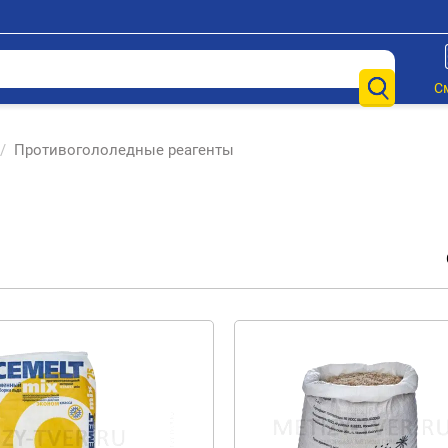
С
/
Противогололедные реагенты