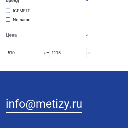
Бренд
ICEMELT
No name
Цена
–
₽
₽
info@metizy.ru