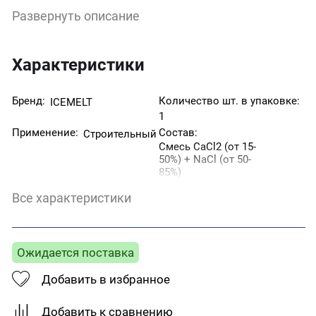
применяемыми для борьбы с зимней
Развернуть описание
скользкостью требует меньшего - от 40 до 75% -
объема внесения по сравнению с другими
материалами после уборки не оставляет следов на
асфальте и тротуарной плитке при правильном
Характеристики
применении не опасен для растений.
Бренд:
Количество шт. в упаковке:
ICEMELT
1
Применение:
Состав:
Строительный
Смесь СaCl2 (от 15-
50%) + NaCl (от 50-
85%)
Страна производитель:
Температура эксплуатации,
Все характеристики
°С:
Россия
-20°С
Тип смеси:
Цвет:
Светло серый
Противогололедные
Ожидается поставка
реагенты
Добавить в избранное
Добавить к сравнению