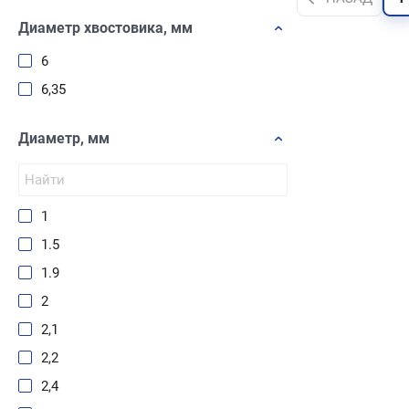
Диаметр хвостовика, мм
6
6,35
Диаметр, мм
1
1.5
1.9
2
2,1
2,2
2,4