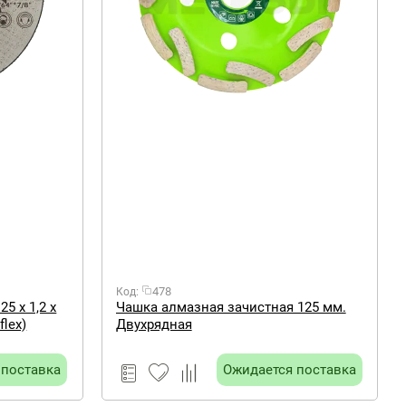
478
Код:
Чашка алмазная зачистная 125 мм.
flex)
Двухрядная
 поставка
Ожидается поставка