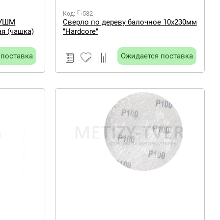
582
Код:
 УШМ
Сверло по дереву балочное 10х230мм
я (чашка)
"Hardcore"
 поставка
Ожидается поставка