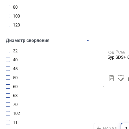
80
100
120
Диаметр сверления
32
766
Код:
Бур SDS+ 
40
45
50
60
68
70
102
111
НАЗАД
1