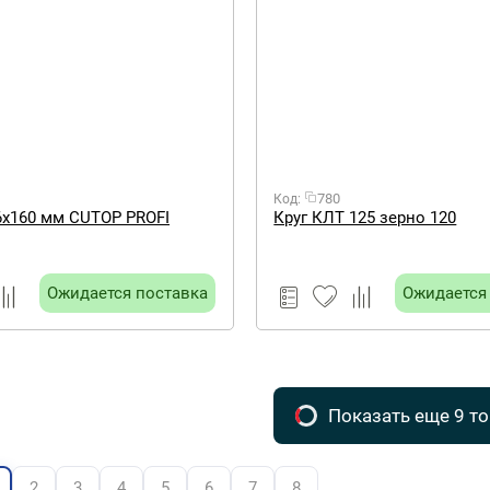
780
Код:
6х160 мм CUTOP PROFI
Круг КЛТ 125 зерно 120
Ожидается поставка
Ожидается
Показать еще 9 т
2
3
4
5
6
7
8