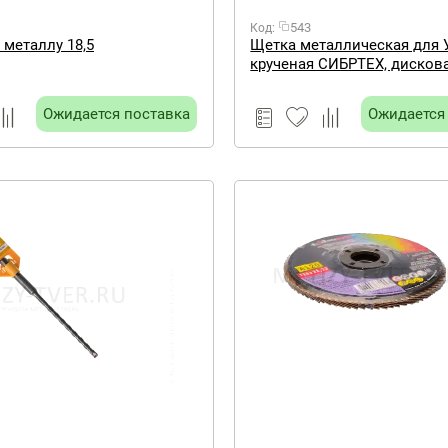
543
Код:
 металлу 18,5
Щетка металлическая для
крученая СИБРТЕХ, дискова
75 мм М14
Ожидается поставка
Ожидается