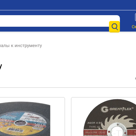
С
иалы к инструменту
у