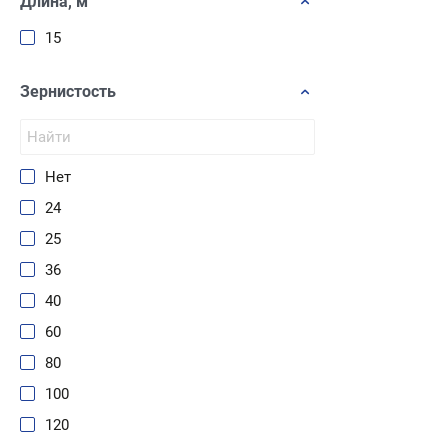
Длина, м
4,2
15
4,5
4,8
Зернистость
4,9
5
Нет
5,5
24
5,9
25
6
36
6-35
40
6,5
60
6,7
80
7
100
8
120
8,5