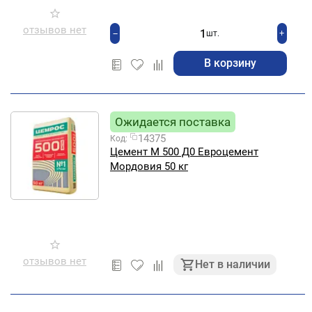
отзывов нет
+
−
шт.
В корзину
Ожидается поставка
14375
Код:
Цемент М 500 Д0 Евроцемент
Мордовия 50 кг
отзывов нет
Нет в наличии