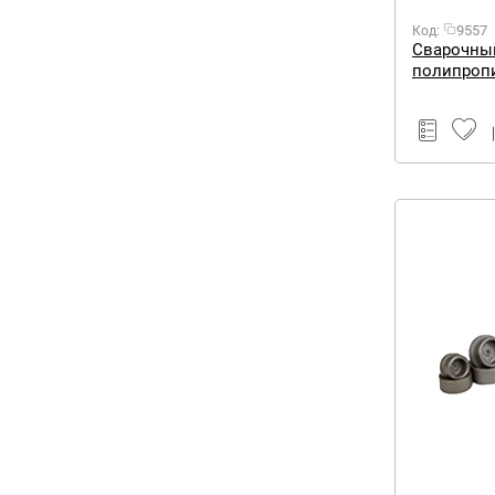
9557
Код:
Сварочный
полипропи
Вт