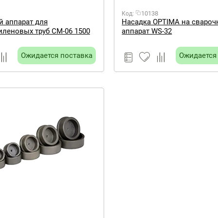
10138
Код:
 аппарат для
Насадка OPTIMA на сваро
леновых труб СМ-06 1500
аппарат WS-32
Ожидается поставка
Ожидается