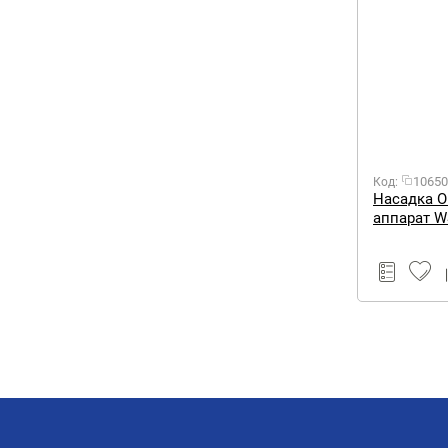
10650
Код:
Насадка O
аппарат W