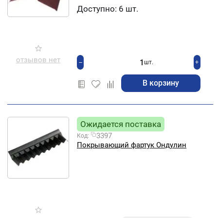
Доступно:
6 шт.
отзывов нет
+
−
шт.
В корзину
Ожидается поставка
3397
Код:
Покрывающий фартук Ондулин