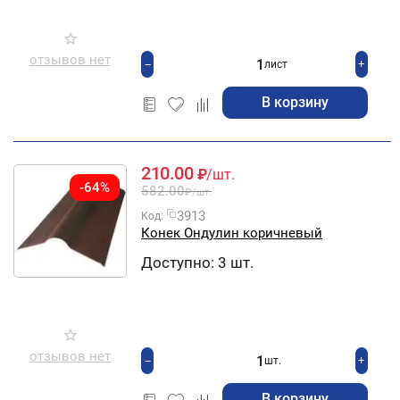
отзывов нет
+
−
лист
В корзину
210.00
₽
/шт.
-64%
582.00
₽
/шт.
3913
Код:
Конек Ондулин коричневый
Доступно:
3 шт.
отзывов нет
+
−
шт.
В корзину