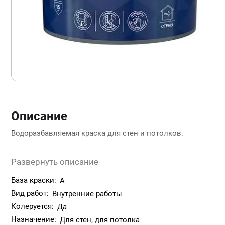
Описание
Водоразбавляемая краска для стен и потолков.
Предназначена для окраски стен и потолков в сухих пом
Развернуть описание
зашпатлеванным поверхностям, гипсокартону, древесно
использоваться в детских учреждениях и помещениях ад
База краски:
A
учреждений.
Вид работ:
Внутренние работы
Колеруется:
Метод нанесения: наносится кистью, распылением или ва
Да
Назначение:
Для стен, для потолка