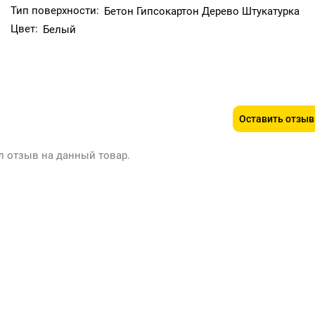
Тип поверхности:
Бетон Гипсокартон Дерево Штукатурка
Цвет:
Белый
; 7-9 м²/л по неровной впитывающей поверхности.
 65±5 %)
ается через 4 недели.
Оставить отзыв
окрытия.
л отзыв на данный товар.