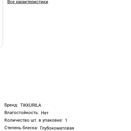
Все характеристики
ещениях по бетонным, кирпичным, оштукатуренным,
стружечным и древесноволокнистым плитам. Может
министративной группы лечебно-профилактических
Бренд:
TIKKURILA
Влагостойкость:
Нет
Количество шт. в упаковке:
ликом.
1
Степень блеска:
Глубокоматовая