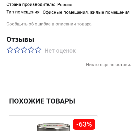
Блеск: глубокоматовый
Страна производитель:
Россия
Тип помещения:
Офисные помещения, жилые помещения
Расход: 10-12 м²/л по ровной невпитывающей поверхности
Сообщить об ошибке в описании товара
Время высыхания: (при 20±2°C и относительной влажности
Следующий слой можно наносить через 2 часа.
Отзывы
Заданный уровень: устойчивости покрытия к мытью достиг
Нет оценок
После мытья допускается небольшое изменение блеска п
Никто еще не остави
ПОХОЖИЕ ТОВАРЫ
-63%