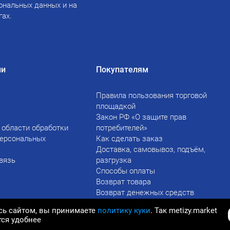
ональных данных и на
гах.
ии
Покупателям
Правила пользования торговой
площадкой
Закон РФ «О защите прав
 области обработки
потребителей»
персональных
Как сделать заказ
Доставка, самовывоз, подъём,
вязь
разгрузка
Способы оплаты
Возврат товара
Возврат денежных средств
сь сайтом, вы принимаете
политику куки
. Так metizy.market
тся удобнее