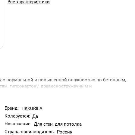
Все характеристики
ях с нормальной и повышенной влажностью по бетонным,
ям, гипсокартону, древесностружечным и
етских учреждениях и помещениях административной группы
; 7-9 м²/л по неровной впитывающей поверхности.
Бренд:
TIKKURILA
Колеруется:
Да
Назначение:
Для стен, для потолка
Страна производитель:
Россия