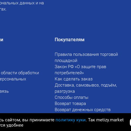
ональных данных и на
гах.
ии
Покупателям
Правила пользования торговой
площадкой
Закон РФ «О защите прав
 области обработки
потребителей»
персональных
Как сделать заказ
Доставка, самовывоз, подъём,
вязь
разгрузка
Способы оплаты
Возврат товара
Возврат денежных средств
сь сайтом, вы принимаете
политику куки
. Так metizy.market
тся удобнее