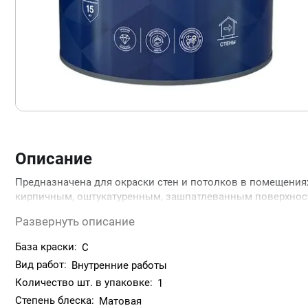
Описание
Предназначена для окраски стен и потолков в помещени
кирпичным, оштукатуренным, зашпатлеванным поверхност
древесноволокнистым плитам. Может использоваться в д
Развернуть описание
лечебно-профилактических учреждений.
Расход: 10-12 м²/л по ровной невпитывающей поверхности
База краски:
C
Вид работ:
Внутренние работы
Количество шт. в упаковке:
1
Степень блеска:
Матовая