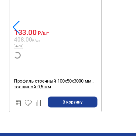
133.00
₽
/шт
408.00
₽
/шт
-67%
Профиль стоечный 100х50х3000 мм.,
толщиной 0,5 мм
В корзину