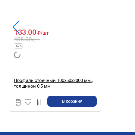
133.00
₽
/шт
408.00
₽
/шт
-67%
Профиль стоечный 100х50х3000 мм.,
толщиной 0,5 мм
В корзину