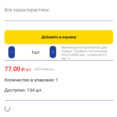
Тип товара:
Толщина, мм:
Профиль
0,5
Все характеристики
Ширина, мм:
60
Добавить в корзину
Минимальное количество для
товара "Профиль потолочный
шт
+
−
60х27х3000 мм., толщиной 0,5
мм"
1
.
77.00
237.00
₽
/шт
₽
/шт
Количество в упаковке: 1
Доступно:
134 шт.