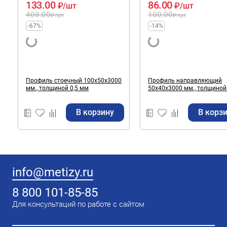
133.00
86.00
₽
/шт
₽
/шт
408.00
100.00
₽
/шт
₽
/шт
-67%
-14%
Профиль стоечный 100х50х3000
Профиль направляющий
мм., толщиной 0,5 мм
50х40х3000 мм., толщиной 
мм
В корзину
В корз
info@metizy.ru
8 800 101-85-85
Для консультаций по работе с сайтом