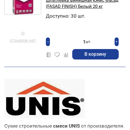
Шпатлевка финишная Юнис Фасад
(FASAD FINISH) Белый 20 кг
Доступно:
30 шт.
отзывов нет
+
−
шт.
В корзину
Сухие строительные
смеси
UNIS
от производителя.