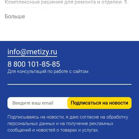
Комплексные решения для ремонта и отделки. 5
производственных площадок в разных регионах
России сертифицированы по международным
Больше
стандартам качества ISO-9001, со
складов
UNIS
ежедневно отгружается более 3 000
тонн готовой продукции. Мощная научная база.
info@metizy.ru
8 800 101-85-85
Для консультаций по работе с сайтом
Подписаться на новости
Подписываясь на новости, я даю согласие на обработку
персональных данных и на получение рекламных
сообщений и новостей о товарах и услугах.