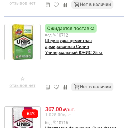
отзывов нет
Нет в наличии
Ожидается поставка
10712
Код:
Штукатурка цементная
армированная Силин
Универсальный ЮНИС 25 кг
отзывов нет
Нет в наличии
367.00
₽
/шт.
-64%
1 028.00
₽
/шт.
10716
Код: