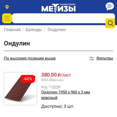
Главная
/
Бренды
/
Ондулин
Ондулин
Фильтры
По
высокие позиции выше
380.00
₽
/лист
-62%
997.00
₽
/лист
3229
Код:
Ондулин 1950 х 960 х 3 мм
красный
Доступно:
3 шт.