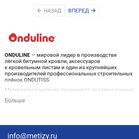
НАЗАД
ВПЕРЕД
ONDULINE
— мировой лидер в производстве
лёгкой битумной кровли, аксессуаров
к кровельным листам и один из крупнейших
производителей профессиональных строительных
плёнок ONDUTISS.
Материалы компании применяют на самых разных
типах строений, расположенных в разных
Больше
климатических зонах (от заполярного круга
до экваториальных пустынь и тропиков).
info@metizy.ru