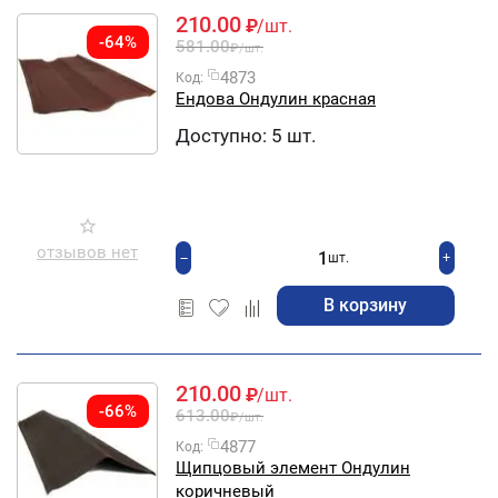
210.00
₽
/шт.
-64%
581.00
₽
/шт.
4873
Код:
Ендова Ондулин красная
Доступно:
5 шт.
отзывов нет
+
−
шт.
В корзину
210.00
₽
/шт.
-66%
613.00
₽
/шт.
4877
Код:
Щипцовый элемент Ондулин
коричневый