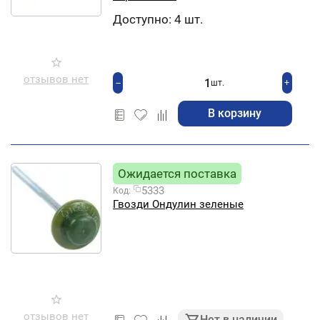
Доступно:
4 шт.
отзывов нет
+
−
шт.
В корзину
Ожидается поставка
5333
Код:
Гвозди Ондулин зеленые
отзывов нет
Нет в наличии