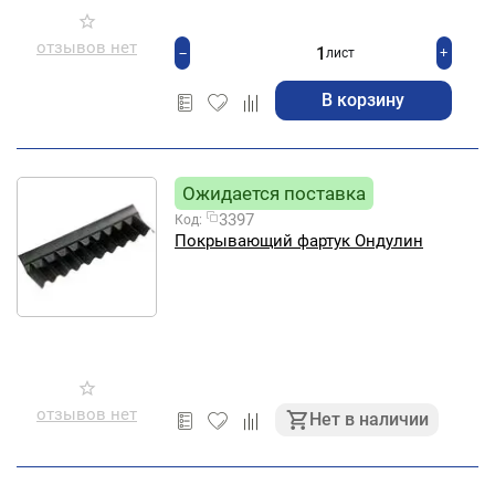
отзывов нет
+
−
лист
В корзину
Ожидается поставка
3397
Код:
Покрывающий фартук Ондулин
отзывов нет
Нет в наличии