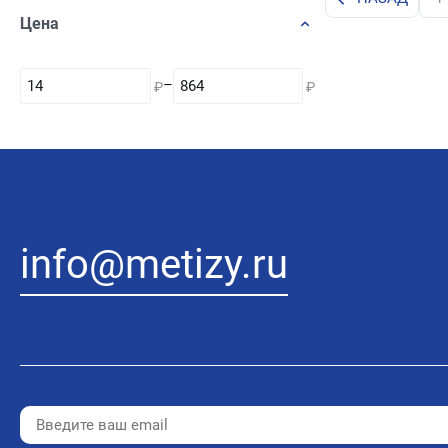
Цена
–
₽
₽
info@metizy.ru