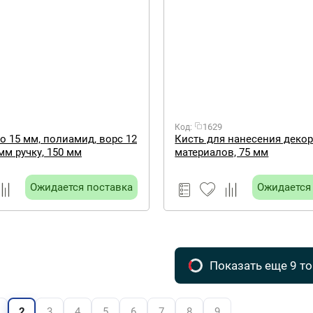
1629
Код:
ро 15 мм, полиамид, ворс 12
Кисть для нанесения деко
мм ручку, 150 мм
материалов, 75 мм
Ожидается поставка
Ожидается
Показать еще 9 т
2
3
4
5
6
7
8
9