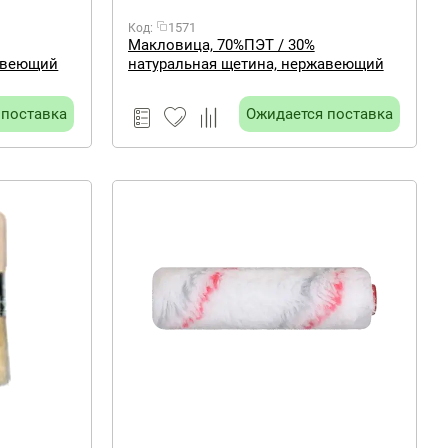
1571
Код:
Макловица, 70%ПЭT / 30%
жавеющий
натуральная щетина, нержавеющий
я ручка,
обжим, красная пластиковая ручка,
120х30мм МASTER COLOR
 поставка
Ожидается поставка