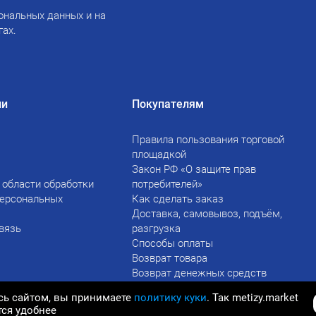
ональных данных и на
гах.
ии
Покупателям
Правила пользования торговой
площадкой
Закон РФ «О защите прав
 области обработки
потребителей»
персональных
Как сделать заказ
Доставка, самовывоз, подъём,
вязь
разгрузка
Способы оплаты
Возврат товара
Возврат денежных средств
сь сайтом, вы принимаете
политику куки
. Так metizy.market
тся удобнее