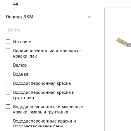
44
45
Основа ЛКМ
48
50
55
No name
58
Вдодисперсионные и масляные
краски, лак
67
Велюр
71
Водная
72
Вододисперсионная краска
78
Вододисперсионная краска и
84
грунтовка
87
Вододисперсионные и масляные
краски, эмаль и грунтовка
98
Вододисперсионные краски и
Водорастворимые лаки