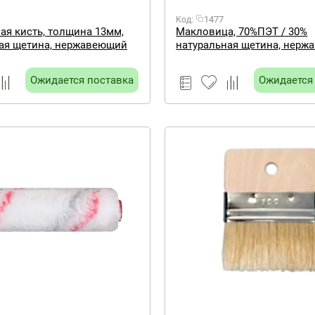
1477
Код:
ая кисть, толщина 13мм,
Макловица, 70%ПЭT / 30%
ая щетина, нержавеющий
натуральная щетина, нер
ревянная ручка, ширина
обжим, красная пластикова
TER COLOR
140х40мм МASTER COLOR
Ожидается поставка
Ожидается