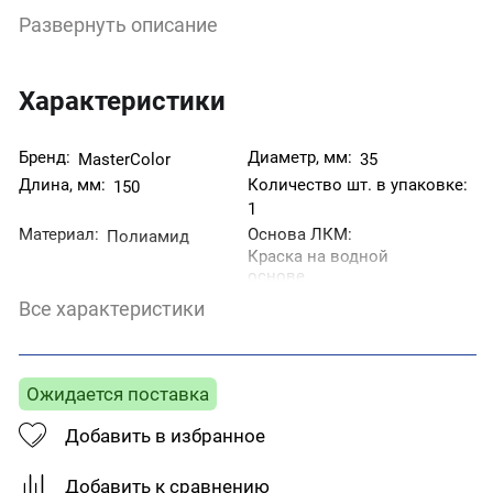
качества - полиамид. Изделие превосходно
Развернуть описание
впитывает и отдаёт краску, без труда моется, не
требует особенного ухода и имеет долгий срок
службы.
Характеристики
Бренд:
Диаметр, мм:
MasterColor
35
Длина, мм:
Количество шт. в упаковке:
150
1
Материал:
Основа ЛКМ:
Полиамид
Краска на водной
основе
Применение:
Страна производитель:
Все характеристики
Для нанесения
Россия
лакокрасочных
материалов
Тип товара:
Валик
Ожидается поставка
Добавить в избранное
Добавить к сравнению