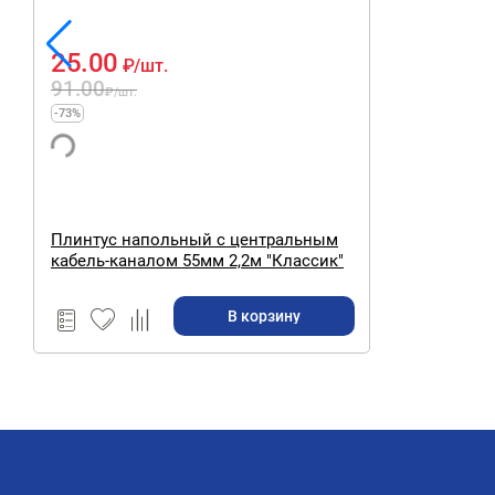
25.00
₽
/шт.
91.00
₽
/шт.
-73%
Плинтус напольный с центральным
кабель-каналом 55мм 2,2м "Классик"
Орех / 291
В корзину