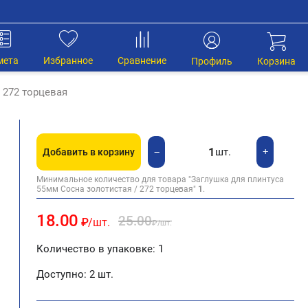
мета
Избранное
Сравнение
Профиль
Корзина
 272 торцевая
шт.
+
−
Добавить в корзину
Минимальное количество для товара "Заглушка для плинтуса
55мм Сосна золотистая / 272 торцевая"
1
.
18.00
25.00
₽
/шт.
₽
/шт.
Количество в упаковке: 1
Доступно:
2 шт.