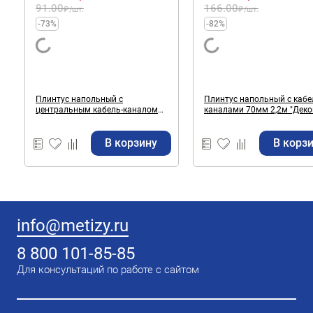
91.00
166.00
₽
/шт.
₽
/шт.
-73%
-82%
Плинтус напольный с
Плинтус напольный с кабе
центральным кабель-каналом
каналами 70мм 2,2м "Деконика"
55мм 2,2м "Классик" Орех / 291
Акация / 361
В корзину
В корз
info@metizy.ru
8 800 101-85-85
Для консультаций по работе с сайтом