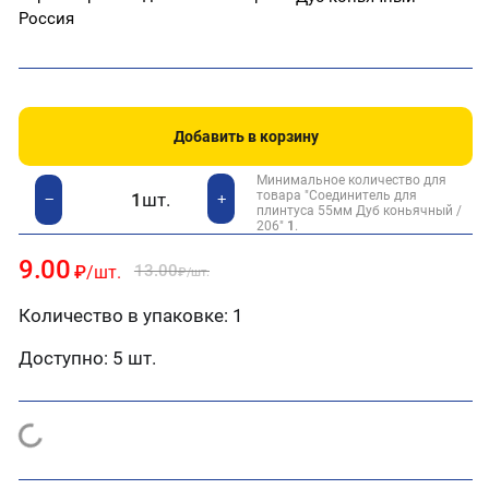
Россия
Добавить в корзину
Минимальное количество для
товара "Соединитель для
шт.
+
−
плинтуса 55мм Дуб коньячный /
206"
1
.
9.00
13.00
₽
/шт.
₽
/шт.
Количество в упаковке: 1
Доступно:
5 шт.