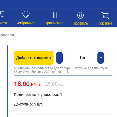
мета
Избранное
Сравнение
Профиль
Корзина
орцевая
шт.
+
−
Добавить в корзину
Минимальное количество для товара "Заглушка для плинтуса
55мм Дуб айсберг / 230 торцевая"
1
.
18.00
25.00
₽
/шт.
₽
/шт.
Количество в упаковке: 1
Доступно:
5 шт.