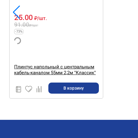
25.00
₽
/шт.
91.00
₽
/шт.
-73%
Плинтус напольный с центральным
кабель-каналом 55мм 2,2м "Классик"
Орех / 291
В корзину