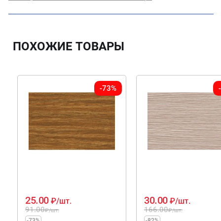
ПОХОЖИЕ ТОВАРЫ
-73%
25.00
30.00
₽
/шт.
₽
/шт.
91.00
166.00
₽
/шт.
₽
/шт.
-73%
-82%