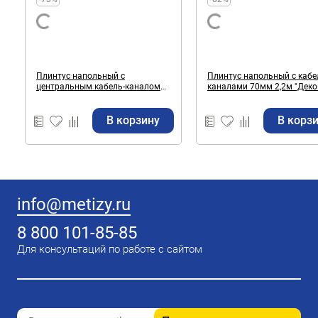
Плинтус напольный с
Плинтус напольный с кабе
центральным кабель-каналом
каналами 70мм 2,2м "Деконика"
55мм 2,2м "Классик" Орех / 291
Акация / 361
В корзину
В корз
info@metizy.ru
8 800 101-85-85
Для консультаций по работе с сайтом