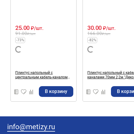
25.00
30.00
₽
/шт.
₽
/шт.
91.00
166.00
₽
/шт.
₽
/шт.
-73%
-82%
Плинтус напольный с
Плинтус напольный с кабе
центральным кабель-каналом
каналами 70мм 2,2м "Деконика"
55мм 2,2м "Классик" Орех / 291
Акация / 361
В корзину
В корз
info@metizy.ru