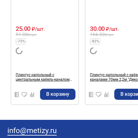
25.00
30.00
₽
/шт.
₽
/шт.
91.00
166.00
₽
/шт.
₽
/шт.
-73%
-82%
Плинтус напольный с
Плинтус напольный с кабе
центральным кабель-каналом
каналами 70мм 2,2м "Деконика"
55мм 2,2м "Классик" Орех / 291
Акация / 361
В корзину
В корз
info@metizy.ru