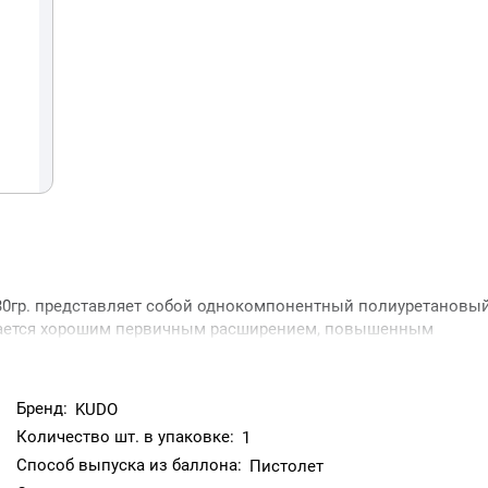
гр. представляет собой однокомпонентный полиуретановы
ичается хорошим первичным расширением, повышенным
 большинству строительных материалов, за исключением
меет специальную формулу, которая обеспечивает
Бренд:
KUDO
Количество шт. в упаковке:
1
Способ выпуска из баллона:
Пистолет