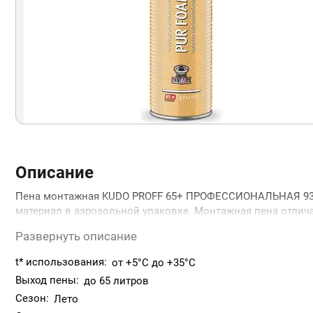
Описание
Пена монтажная KUDO PROFF 65+ ПРОФЕССИОНАЛЬНАЯ 930
материал в аэрозольной упаковке. Монтажная пена отл
объёмом выхода пены. Пена обладает хорошей адгезией к
Развернуть описание
фторопласта, силикона и полиэтилена. Монтажная пена и
повышенный выход пены.
t* использования:
от +5°C до +35°C
Выход пены:
до 65 литров
Сезон:
Лето