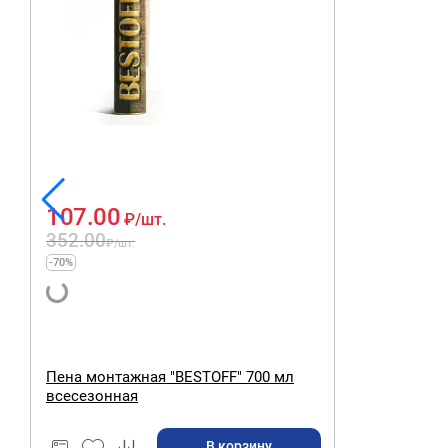
107.00
₽
/шт.
352.00
₽
/шт.
-70%
Пена монтажная "BESTOFF" 700 мл
всесезонная
В корзину