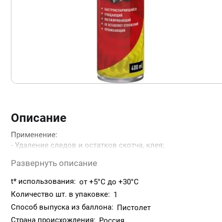
Описание
Применение:
- Удаление следов и остатков скотча, клея;
- Удаление следов, чернил, нефтепродуктов, масел и жиров
Развернуть описание
- Удаление пятен свежей и затвердевшей монтажной пены
- Очистка клапанов пистолетов-аппликаторов.
t* использования:
от +5°C до +30°C
Количество шт. в упаковке:
1
Способ выпуска из баллона:
Пистолет
Страна происхождения:
Россия