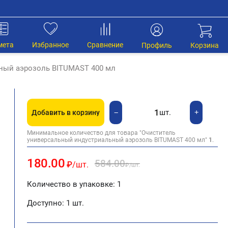
мета
Избранное
Сравнение
Профиль
Корзина
ный аэрозоль BITUMAST 400 мл
шт.
+
−
Добавить в корзину
Минимальное количество для товара "Очиститель
универсальный индустриальный аэрозоль BITUMAST 400 мл"
1
.
180.00
584.00
₽
/шт.
₽
/шт.
Количество в упаковке: 1
Доступно:
1 шт.