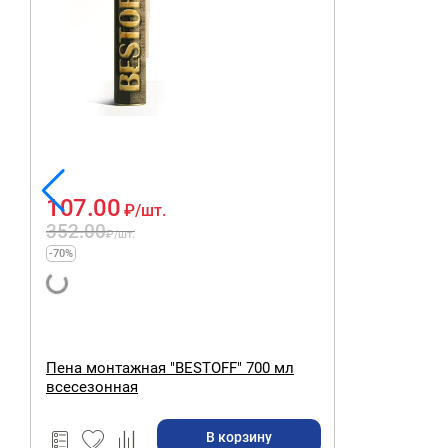
107.00
₽
/шт.
352.00
₽
/шт.
-70%
Пена монтажная "BESTOFF" 700 мл
всесезонная
В корзину