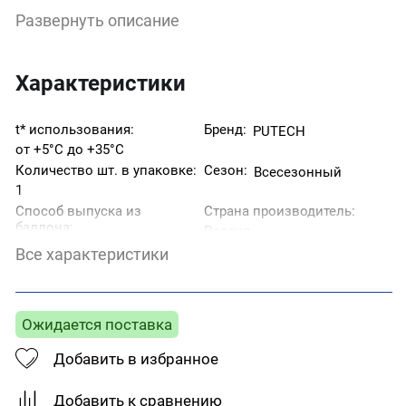
Средство выпускается в аэрозольной упаковке.
Развернуть описание
Является легковоспламеняющимся продуктом,
применение и хранение которого требует
соблюдения правил предосторожности. Идеально
очищает пистолет. Прост в использовании, не
Характеристики
требуя специальных знаний и навыков, достаточно
следовать инструкции. Является универсальным
очищающим средством для очистки загрязнений
t* использования:
Бренд:
PUTECH
из пистолета, корпуса, кожи, одежды. Удаляет
от +5°C до +35°C
полиуретановую пену с поверхности оконных
Количество шт. в упаковке:
Сезон:
Всесезонный
профилей.
1
Способ выпуска из
Страна производитель:
баллона:
Россия
Пистолет
Все характеристики
Страна происхождения:
Россия
Ожидается поставка
Добавить в избранное
Добавить к сравнению