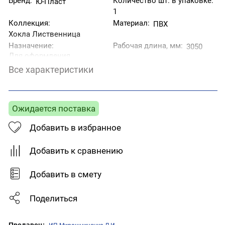
Бренд:
Количество шт. в упаковке:
Ю-Пласт
1
Коллекция:
Материал:
ПВХ
Хокла Лиственница
Назначение:
Рабочая длина, мм:
3050
Для оформления
стыков двух
Все характеристики
перпендикулярно
расположенных друг
к другу стен.
Страна производитель:
Тип товара:
Наружный угол
Ожидается поставка
Беларусь
Фактура:
Цвет:
Добавить в избранное
Под дерево
Бежевый
Добавить к сравнению
Добавить в смету
Поделиться
Продавец: