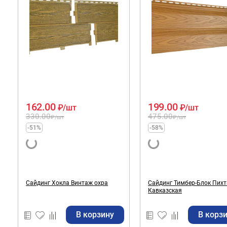
162.00
199.00
₽
/шт
₽
/шт
330.00
475.00
₽
/шт
₽
/шт
-51%
-58%
Сайдинг Хокла Винтаж охра
Сайдинг Тимбер-Блок Пихт
Кавказская
В корзину
В корз