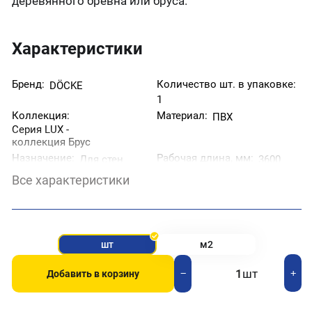
деревянного бревна или бруса.
Характеристики
Бренд:
Количество шт. в упаковке:
DÖCKE
1
Коллекция:
Материал:
ПВХ
Серия LUX -
коллекция Брус
Назначение:
Рабочая длина, мм:
Для стен
3600
Рабочая ширина, мм:
Страна производитель:
300
Все характеристики
Россия
Тип товара:
Фактура:
Сайдинг
Под дерево
Цвет:
Бежевый
шт
м2
шт
+
−
Добавить в корзину