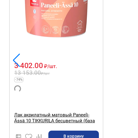
3 402.00
₽
/шт.
13 153.00
₽
/шт.
-74%
Лак акрилатный матовый Paneeli-
Ässä 10 TIKKURILA бесцветный (база
EP) 9 л
В корзину