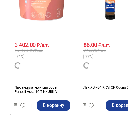
3 402.00
86.00
₽
/шт.
₽
/шт.
13 153.00
376.00
₽
/шт.
₽
/шт.
-74%
-77%
Лак акрилатный матовый
Лак ХВ-784 KRAFOR Сосна 0
Paneeli-Ässä 10 TIKKURILA
бесцветный (база EP) 9 л
В корзину
В корз