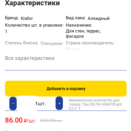
Характеристики
Бренд:
Вид лака:
Krafor
Алкидный
Количество шт. в упаковке:
Назначение:
Для стен, террас,
1
фасадов
Степень блеска:
Страна производитель:
Глянцевая
Россия
Тип поверхности:
Тип работ:
Дерево
Все характеристики
Наружные,
Внутренние
Цвет:
Дуб
Добавить в корзину
Минимальное количество для
шт.
+
−
товара "Лак ХВ-784 KRAFOR дуб
0,5 л"
1
.
86.00
358.00
₽
/шт.
₽
/шт.