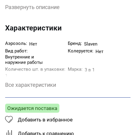
дверей, бетонных и деревянных поверхностей,
Развернуть описание
жесткого ПВХ. Не требует предварительного
нанесения грунтовки, может наноситься на
поверхность с частичной коррозией,
останавливает дальнейшее коррозионное
Характеристики
разрушение металла. Покрытие грунт-эмали
атмосферостойкое, устойчиво к истиранию и
воздействию моющих средств, обладает высокой
Аэрозоль:
Бренд:
Нет
Slaven
ударопрочностью.
Вид работ:
Колеруется:
Нет
Внутренние и
наружние работы
Количество шт. в упаковке:
Марка:
3 в 1
1
Назначение:
Степень блеска:
Для металла
Глянцевая
Все характеристики
Страна производитель:
Тип поверхности:
Металл
Россия
Тип товара:
Цвет:
Грунт-эмаль
Светло серый
Ожидается поставка
Добавить в избранное
Добавить к сравнению