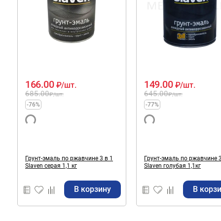
166.00
149.00
₽
/шт.
₽
/шт.
685.00
645.00
₽
/шт.
₽
/шт.
-76%
-77%
Грунт-эмаль по ржавчине 3 в 1
Грунт-эмаль по ржавчине 3
Slaven серая 1,1 кг
Slaven голубая 1,1кг
В корзину
В корз