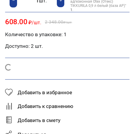
шт.
+
−
адгезионная Otex (Отекс)
Оцинкованная сталь
TIKKURILA 0,9 л белый (база АР)"
1
.
Тип товара:
Цвет:
Грунт-эмаль
Белый
608.00
2 348.00
₽
/шт.
₽
/шт.
Количество в упаковке: 1
Доступно:
2 шт.
Добавить в избранное
Добавить к сравнению
Добавить в смету