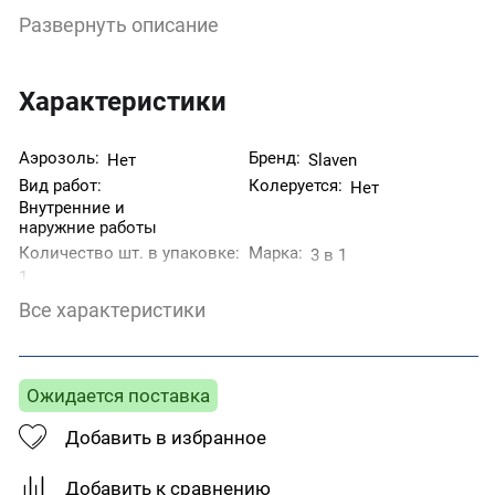
дверей, бетонных и деревянных поверхностей,
Развернуть описание
жесткого ПВХ. Не требует предварительного
нанесения грунтовки, может наноситься на
поверхность с частичной коррозией,
останавливает дальнейшее коррозионное
Характеристики
разрушение металла. Покрытие грунт-эмали
атмосферостойкое, устойчиво к истиранию и
воздействию моющих средств, обладает высокой
Аэрозоль:
Бренд:
Нет
Slaven
ударопрочностью.
Вид работ:
Колеруется:
Нет
Внутренние и
наружние работы
Количество шт. в упаковке:
Марка:
3 в 1
1
Назначение:
Степень блеска:
Для металла
Глянцевая
Все характеристики
Страна производитель:
Тип поверхности:
Металл
Россия
Тип товара:
Цвет:
Грунт-эмаль
Хвойная зелень
Ожидается поставка
Добавить в избранное
Добавить к сравнению