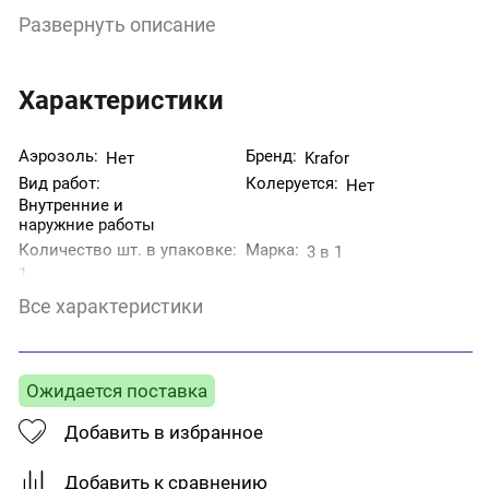
препятствуют дальнейшему возникновению
Развернуть описание
подслойной коррозии, образуют на поверхности
металла прочное атмосферостойкое
декоративное покрытие.
Перед нанесением грунтовки поверхность
Характеристики
необходимо очистить от ржавчины, окалины, жира,
пыли и других.
Аэрозоль:
Бренд:
Нет
Krafor
Вид работ:
Колеруется:
Нет
Внутренние и
наружние работы
Количество шт. в упаковке:
Марка:
3 в 1
1
Назначение:
Степень блеска:
Для металла
Глянцевая
Все характеристики
Страна производитель:
Тип поверхности:
Металл
Россия
Тип товара:
Цвет:
Грунт-эмаль
Жёлтый
Ожидается поставка
Добавить в избранное
Добавить к сравнению