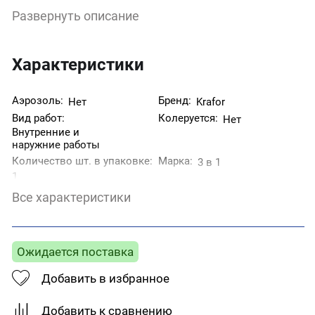
препятствуют дальнейшему возникновению
Развернуть описание
подслойной коррозии, образуют на поверхности
металла прочное атмосферостойкое
декоративное покрытие.
Перед нанесением грунтовки поверхность
Характеристики
необходимо очистить от ржавчины, окалины, жира,
пыли и других.
Аэрозоль:
Бренд:
Нет
Krafor
Вид работ:
Колеруется:
Нет
Внутренние и
наружние работы
Количество шт. в упаковке:
Марка:
3 в 1
1
Назначение:
Степень блеска:
Для металла
Глянцевая
Все характеристики
Страна производитель:
Тип поверхности:
Металл
Россия
Тип товара:
Цвет:
Грунт-эмаль
Черный
Ожидается поставка
Добавить в избранное
Добавить к сравнению