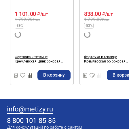
1 101.00
838.00
₽
/шт
₽
/шт
1 799.00
1 799.00
₽
/шт
₽
/шт
-39%
-53%
Форточка к теплице
Форточка к теплице
Кремлевская Цинк боковая
Кремлёвская 65 боковая
верхняя
верхняя
В корзину
В корз
info@metizy.ru
8 800 101-85-85
Для консультаций по работе с сайтом