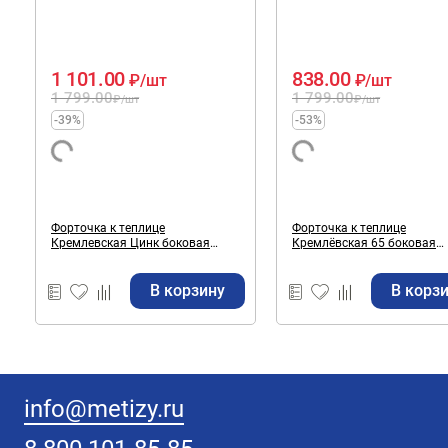
1 101.00
838.00
₽
/шт
₽
/шт
1 799.00
1 799.00
₽
/шт
₽
/шт
-39%
-53%
Форточка к теплице
Форточка к теплице
Кремлевская Цинк боковая
Кремлёвская 65 боковая
верхняя
верхняя
В корзину
В корз
info@metizy.ru