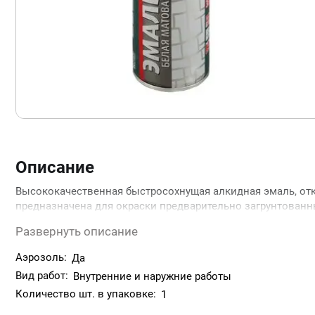
Описание
Высококачественная быстросохнущая алкидная эмаль, отк
предназначена для окраски предварительно загрунтованн
для наружных и внутренних работ. Легко наносится на тр
Развернуть описание
обладает превосходной адгезией к окрашиваемой поверхн
изгибу и другим механическим воздействиям. Эмаль обе
Аэрозоль:
Да
высокую атмосферостойкость и прочность, длительный ср
Вид работ:
Внутренние и наружние работы
Количество шт. в упаковке:
1