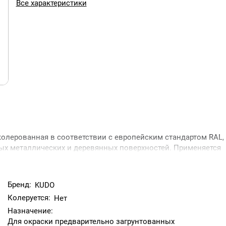
Все характеристики
олерованная в соответствии с европейским стандартом RAL,
ых металлических и деревянных поверхностей. Применяется
уднодоступные места, имеет хорошую укрывистость. Покрытие
ости, высоким глянцем, хорошей сопротивляемостью к удару
спечивает надежную защиту окрашиваемых поверхностей,
Бренд:
KUDO
ок эксплуатации.
Колеруется:
Нет
Назначение:
Для окраски предварительно загрунтованных