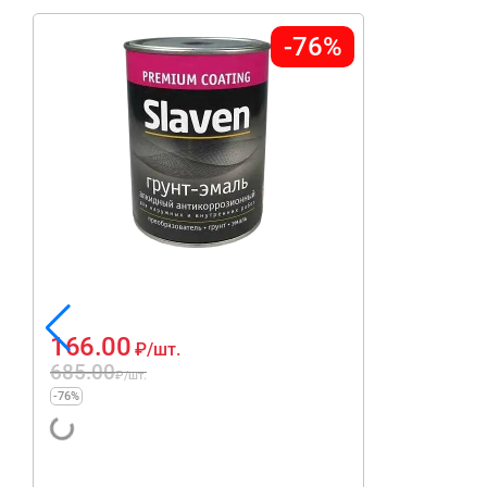
-76%
166.00
₽
/шт.
685.00
₽
/шт.
-76%