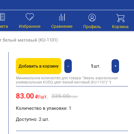
мета
Избранное
Сравнение
Профиль
Корзина
т белый матовый (KU-1101)
шт.
+
−
Добавить в корзину
Минимальное количество для товара "Эмаль аэрозольная
универсальная KUDO, цвет белый матовый (KU-1101)"
1
.
83.00
335.00
₽
/шт.
₽
/шт.
Количество в упаковке: 1
Доступно:
2 шт.