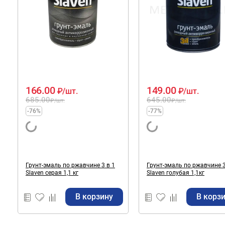
166.00
149.00
₽
/шт.
₽
/шт.
685.00
645.00
₽
/шт.
₽
/шт.
-76%
-77%
Грунт-эмаль по ржавчине 3 в 1
Грунт-эмаль по ржавчине 3
Slaven серая 1,1 кг
Slaven голубая 1,1кг
В корзину
В корз