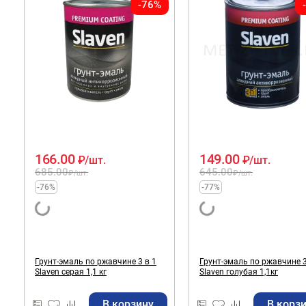
-76%
166.00
149.00
₽
/шт.
₽
/шт.
685.00
645.00
₽
/шт.
₽
/шт.
-76%
-77%
Грунт-эмаль по ржавчине 3 в 1
Грунт-эмаль по ржавчине 3
Slaven серая 1,1 кг
Slaven голубая 1,1кг
В корзину
В корз