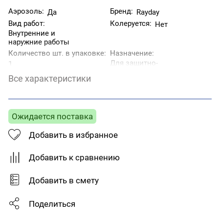
Аэрозоль:
Бренд:
Да
Rayday
Вид работ:
Колеруется:
Нет
Внутренние и
наружние работы
Количество шт. в упаковке:
Назначение:
Для защитно-
1
декоративной
Все характеристики
отделки
металлических,
деревянных,
пластиковых,
Ожидается поставка
минеральных
поверхностей
Добавить в избранное
Степень блеска:
Страна производитель:
Матовая
Россия
Добавить к сравнению
Тип поверхности:
Тип товара:
Эмаль
Бетон Дерево Камень
Керамика Металл
Добавить в смету
Пластик Стекло
Цвет:
Белый
Поделиться