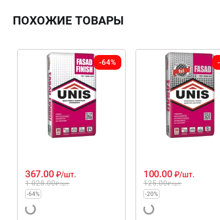
ПОХОЖИЕ ТОВАРЫ
-64%
367.00
100.00
₽
/шт.
₽
/шт.
1 028.00
125.00
₽
/шт.
₽
/шт.
-64%
-20%