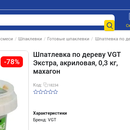
С
 смеси
/
Шпаклевки
/
Готовые шпаклевки
/
Шпатлевка по дер
Шпатлевка по дереву VGT
-78%
Экстра, акриловая, 0,3 кг,
махагон
Код:
18234
Характеристики
Бренд: VGT