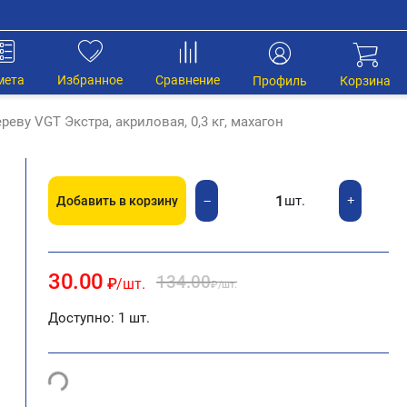
мета
Избранное
Сравнение
Профиль
Корзина
еву VGT Экстра, акриловая, 0,3 кг, махагон
шт.
+
−
Добавить в корзину
30.00
134.00
₽
/шт.
₽
/шт.
Доступно:
1 шт.